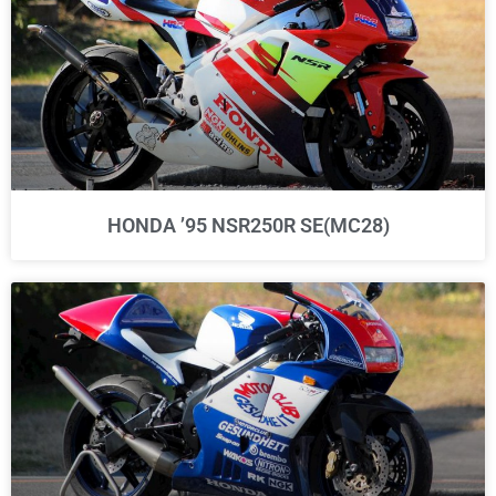
HONDA ’95 NSR250R SE(MC28)