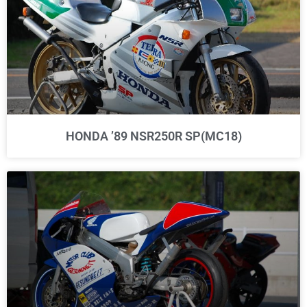
HONDA ’89 NSR250R SP(MC18)