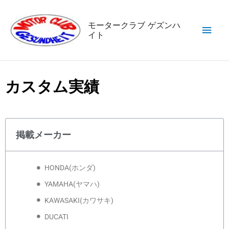
内
メ
容
モータークラブ ゲズンハ
を
イト
イ
ス
キ
ン
ッ
メ
カスタム実績
プ
ニ
ュ
掲載メーカー
ー
HONDA(ホンダ)
YAMAHA(ヤマハ)
KAWASAKI(カワサキ)
DUCATI