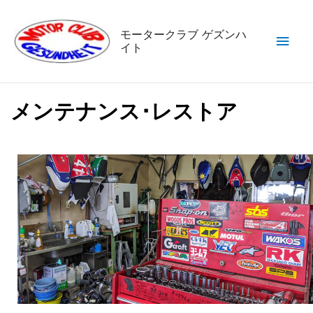
内
メ
容
モータークラブ ゲズンハ
を
イト
イ
ス
キ
ン
ッ
メンテナンス･レストア
メ
プ
ニ
ュ
ー