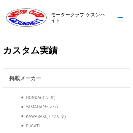
内
メ
容
モータークラブ ゲズンハ
を
イト
イ
ス
キ
ン
ッ
メ
カスタム実績
プ
ニ
ュ
掲載メーカー
ー
HONDA(ホンダ)
YAMAHA(ヤマハ)
KAWASAKI(カワサキ)
DUCATI