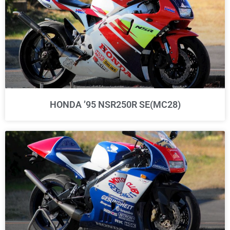
HONDA ’95 NSR250R SE(MC28)