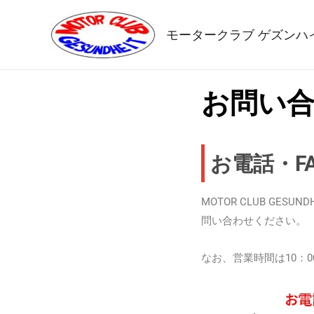
内
容
モータークラブ ゲズンハ
を
ス
キ
お問い
ッ
プ
お電話・F
MOTOR CLUB G
問い合わせください。
なお、営業時間は10：0